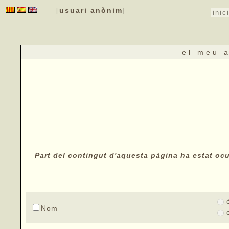
usuari anònim
[
]
inic
el meu 
Part del contingut d'aquesta pàgina ha estat ocul
Nom