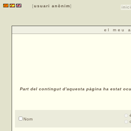
usuari anònim
[
]
inic
el meu 
Part del contingut d'aquesta pàgina ha estat ocul
Nom