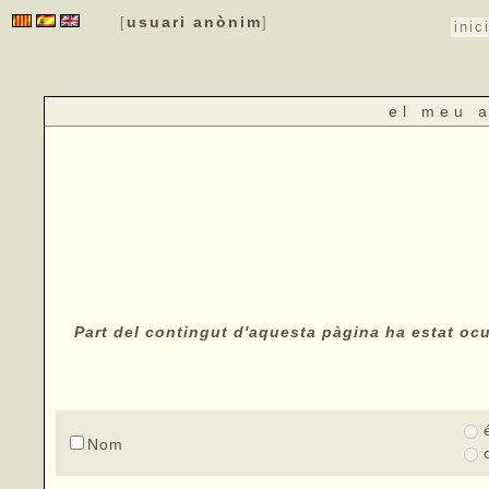
usuari anònim
[
]
inic
el meu 
Part del contingut d'aquesta pàgina ha estat ocul
Nom