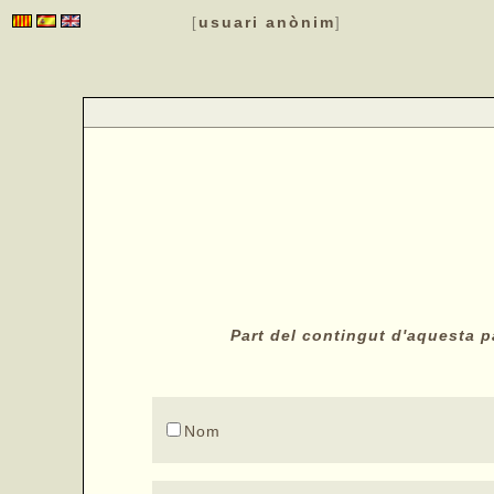
usuari anònim
[
]
Part del contingut d'aquesta pà
Nom