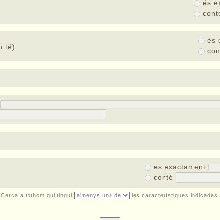
és e
con
és 
 té)
co
t
és exactament
conté
Cerca a tothom qui tingui
les característiques indicades.