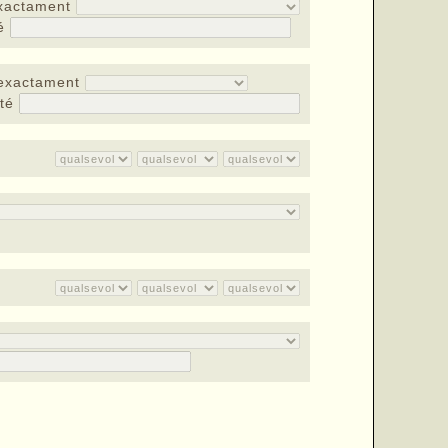
xactament
té
exactament
nté