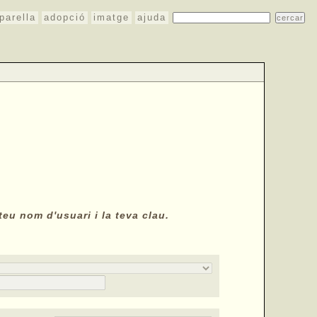
parella
adopció
imatge
ajuda
teu nom d'usuari i la teva clau.