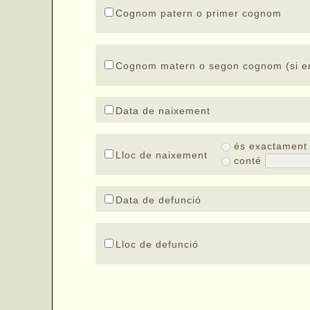
Cognom patern o primer cognom
Cognom matern o segon cognom (si en
Data de naixement
és exactamen
Lloc de naixement
conté
Data de defunció
Lloc de defunció