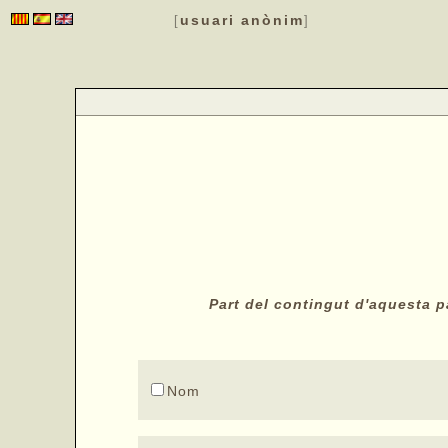
usuari anònim
[
]
Part del contingut d'aquesta pà
Nom