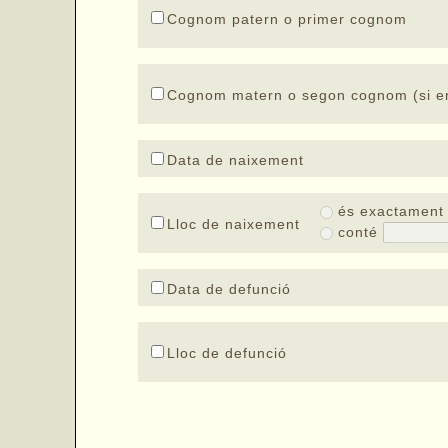
Cognom patern o primer cognom
Cognom matern o segon cognom (si en
Data de naixement
és exactamen
Lloc de naixement
conté
Data de defunció
Lloc de defunció