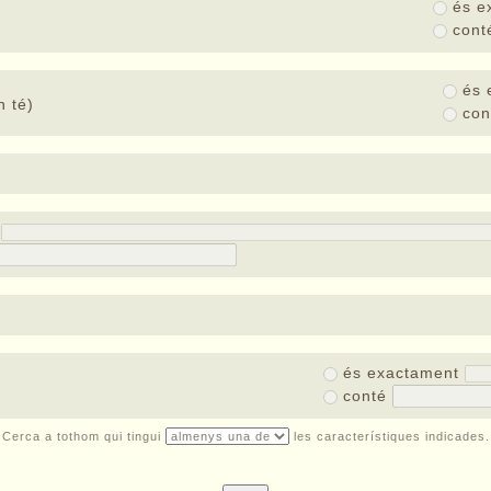
és e
con
és 
 té)
co
t
és exactament
conté
Cerca a tothom qui tingui
les característiques indicades.