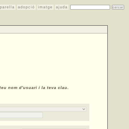
parella
adopció
imatge
ajuda
teu nom d'usuari i la teva clau.