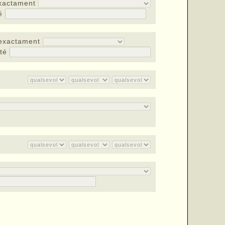
xactament
té
exactament
nté