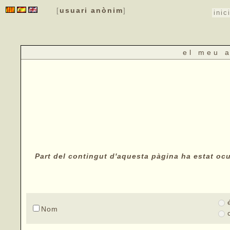
usuari anònim
[
]
inic
el meu 
Part del contingut d'aquesta pàgina ha estat ocul
Nom