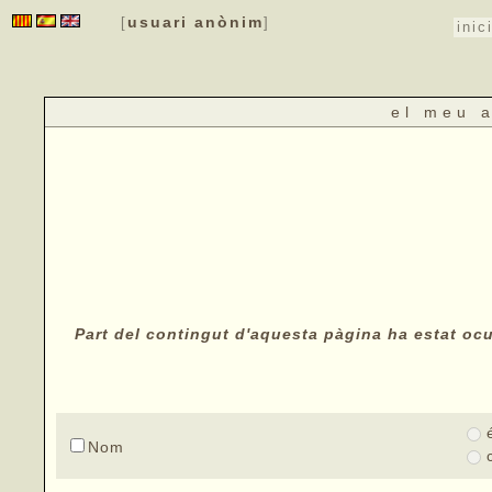
usuari anònim
[
]
inic
el meu 
Part del contingut d'aquesta pàgina ha estat ocul
Nom