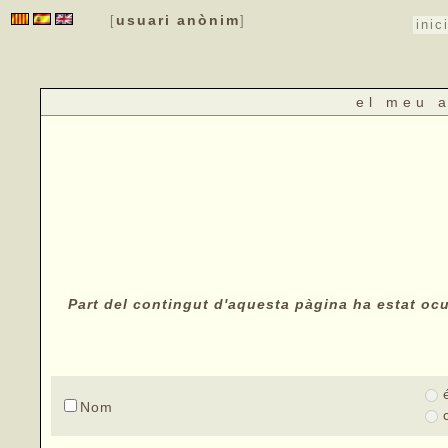
usuari anònim
[
]
inic
el meu 
Part del contingut d'aquesta pàgina ha estat ocul
Nom